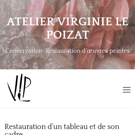
ATELIER VIRGINIE LE
POIZAT
Conservation-Restauration d’œuvres peintes
ACCUEIL
Restauration d’un tableau et de son
L’ATELIER
cadre