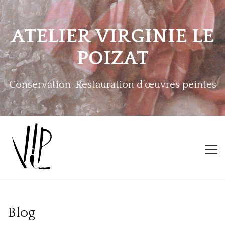
ATELIER VIRGINIE LE
POIZAT
Conservation-Restauration d’œuvres peintes
ACCUEIL
Blog
L’ATELIER