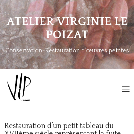
ATELIER VIRGINIE LE
POIZAT
Conservation-Restauration d’œuvres peintes
ACCUEIL
Restauration d’un petit tableau du
L’ATELIER
XVIIème siècle représentant la fuite