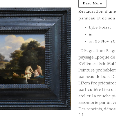
Read More
Restauration d’une
panneau et de son
by
Le Poizat
in
on
06 Nov 20
Désignation : Baig
paysage Epoque de 
XVIIème siècle Maté
Peinture probableme
panneau de bois. Di
L17cm Propriétaire 
particulière Lieu d’
atelier La couche pi
assombrie par un ver
Des repeints, débor
[…]