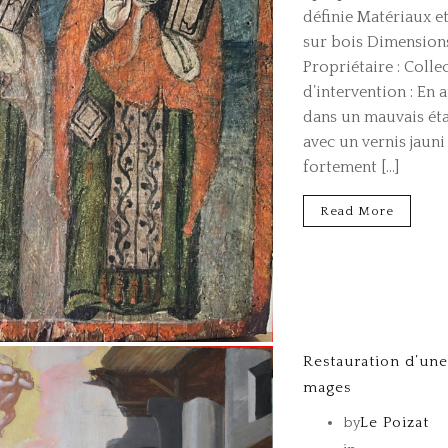
définie Matériaux e
sur bois Dimensions
Propriétaire : Colle
d’intervention : En a
dans un mauvais éta
avec un vernis jauni
fortement […]
Read More
Restauration d’une
mages
by
Le Poizat