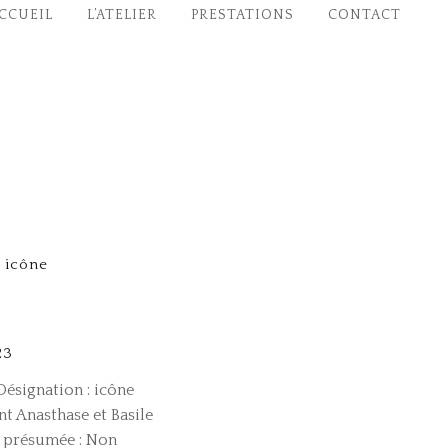
CCUEIL
L’ATELIER
PRESTATIONS
CONTACT
 icône
23
ésignation : icône
nt Anasthase et Basile
 présumée : Non