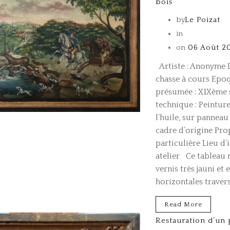
bois
by
Le Poizat
in
on
06 Août 2
Artiste : Anonyme D
chasse à cours Epo
présumée : XIXème s
technique : Peintu
l’huile, sur panneau
cadre d’origine Prop
particulière Lieu d’
atelier Ce tableau 
vernis très jauni et 
horizontales travers
Read More
Restauration d’un 