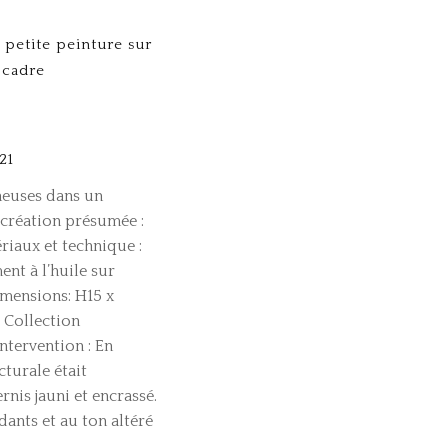
 petite peinture sur
 cadre
21
neuses dans un
création présumée :
riaux et technique :
nt à l’huile sur
mensions: H15 x
: Collection
intervention : En
cturale était
nis jauni et encrassé.
dants et au ton altéré