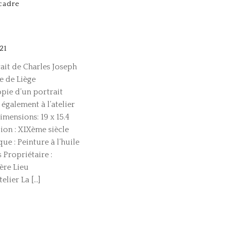
cadre
21
ait de Charles Joseph
e de Liège
pie d’un portrait
également à l’atelier
imensions: 19 x 15.4
on : XIXème siècle
ue : Peinture à l’huile
 Propriétaire :
ère Lieu
telier La […]