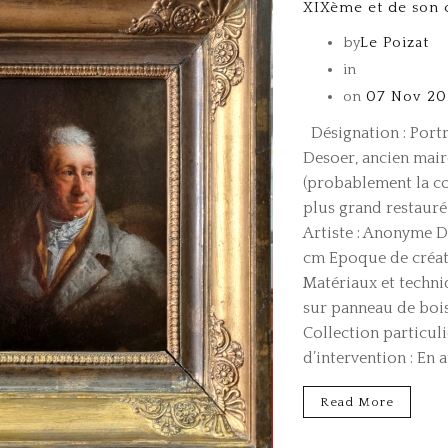
XIXème et de son 
by
Le Poizat
in
on
07 Nov 20
Désignation : Portr
Desoer, ancien mair
(probablement la co
plus grand restauré 
Artiste : Anonyme D
cm Epoque de créati
Matériaux et techniq
sur panneau de bois
Collection particuli
d’intervention : En a
Read More