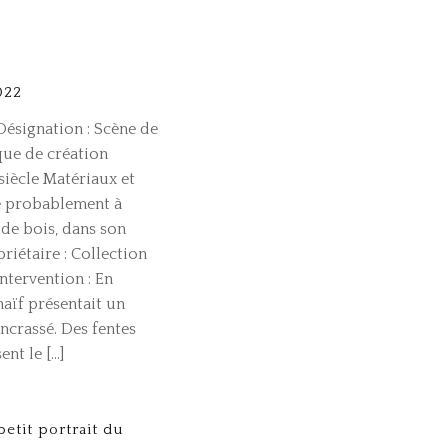
022
ésignation : Scène de
que de création
iècle Matériaux et
re probablement à
 de bois, dans son
riétaire : Collection
intervention : En
naïf présentait un
encrassé. Des fentes
ent le […]
petit portrait du