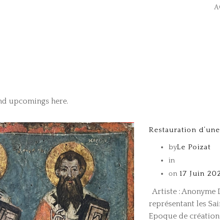
A
and upcomings here.
Restauration d’une
by
Le Poizat
in
on
17 Juin 20
Artiste : Anonyme D
représentant les Sai
Epoque de création