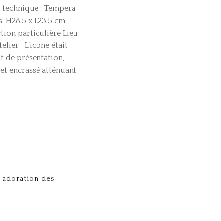
t technique : Tempera
: H28.5 x L23.5 cm
ction particulière Lieu
telier L’icone était
t de présentation,
 et encrassé atténuant
 adoration des