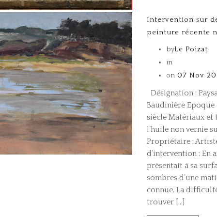
Intervention sur d
peinture récente 
by
Le Poizat
in
on
07 Nov 20
Désignation : Paysag
Baudinière Epoque 
siècle Matériaux et 
l’huile non vernie s
Propriétaire : Artis
d’intervention : En 
présentait à sa sur
sombres d’une mati
connue. La difficult
trouver […]