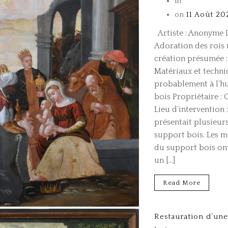
in
on
11 Août 20
Artiste : Anonyme D
Adoration des rois
création présumée :
Matériaux et techni
probablement à l’hu
bois Propriétaire : 
Lieu d’intervention 
présentait plusieurs
support bois. Les 
du support bois ont
un […]
Read More
Restauration d’une