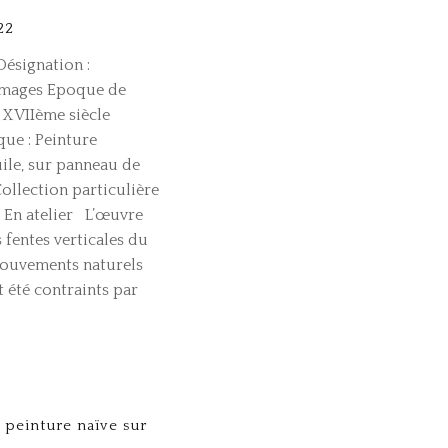
22
ésignation :
 mages Epoque de
 XVIIème siècle
que : Peinture
ile, sur panneau de
Collection particulière
: En atelier L’œuvre
 fentes verticales du
mouvements naturels
 été contraints par
 peinture naïve sur