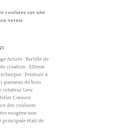
es coulures sur une
non vernie
21
e Artiste : Bertille de
de création : XXème
technique : Peinture à
ur panneau de bois.
te créateur Lieu
atelier L’œuvre
face des coulures
ère exogène non
é principale était de