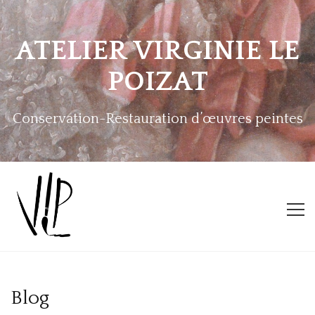
ATELIER VIRGINIE LE
POIZAT
Conservation-Restauration d’œuvres peintes
ACCUEIL
Blog
L’ATELIER